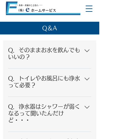
Q＆A
Q．そのままお水を飲んでも
いいの？
A．もちろんそのまま飲んでいただけ
ます。カルキなどの臭いが無くなり
Q．トイレやお風呂にも浄水
気持ちよく飲んでいただけます。
って必要？
A．ヌルヌル・ガサガサなどの水アカ
が抑制されるので、お掃除が楽にな
Q．浄水器はシャワーが弱く
り、いつも清潔です。
なるって聞いたんだけ
ど・・・
A．ご安心ください。浄水器による水