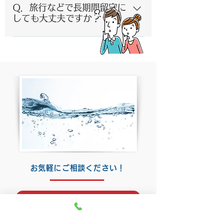
お知らせいたします。ご不在の場合
Q．旅行などで長期間留守に
でも交換は戸外なので大丈夫です。
しても大丈夫ですか？
A．はい！ご心配いりません。 飲料
用にお使いの場合だけ、念のためお
水とお湯を1～2分間通水してくださ
い。
お気軽にご相談ください！
お問合せフォームはこちら