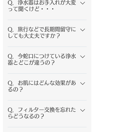
圧の低下はほぼありません。
Q．浄水器はお手入れが大変
って聞くけど・・・
A．お手入れは年に1回のフィルター
交換のみで大丈夫です。交換は弊社
Q．旅行などで長期間留守に
が戸外で行うため、外出時でも対応
しても大丈夫ですか？
が可能です。
A．はい！ご安心ください。配管の対
流水を流し出すため、お水とお湯を
Q．今蛇口につけている浄水
１～２分間通水してください。
器とどこが違うの？
A．蛇口直結型やシンクまわりに取り
付ける据え置き型と異なり、屋外に
Q．お肌にはどんな効果があ
設置するためスペースをとりませ
るの？
ん。また、電気代も一切かかりませ
A．ピリピリ・カサカサが無くなりま
ん。
す。 お肌への刺激が無くなりゆっく
Q．フィルター交換を忘れた
りお風呂に入っていただけます。
らどうなるの？
「髪もしっとり」気持ちいいです
A．ご安心ください！！ 交換時期は
よ。