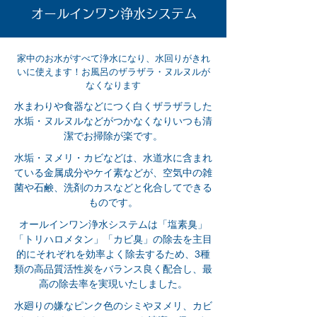
​オールインワン浄水システム
家中のお水がすべて浄水になり、水回りがきれ
いに使えます！お風呂のザラザラ・ヌルヌルが
なくなります
水まわりや食器などにつく白くザラザラした
水垢・ヌルヌルなどがつかなくなりいつも清
潔でお掃除が楽です。​
水垢・ヌメリ・カビなどは、水道水に含まれ
ている金属成分やケイ素などが、空気中の雑
菌や石鹸、洗剤のカスなどと化合してできる
ものです。
オールインワン浄水システムは「塩素臭」
「トリハロメタン」「カビ臭」の除去を主目
的にそれぞれを効率よく除去するため、3種
類の高品質活性炭をバランス良く配合し、最
高の除去率を実現いたしました。
水廻りの嫌なピンク色のシミやヌメリ、カビ