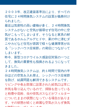
２００３年、改正建築基準法により、すべての
住宅に２４時間換気システムの設置が義務付け
られました。
最近は気密性の高い建物が多く、２４時間換気
システムがないと空気が循環せず住宅の中に空
気がこもってしまいます。そうなると家具の材
質であるホルムアルデヒドや、家の中に潜むダ
ニやカビなど住宅が原因で様々な健康障害が出
る『シックハウス症候群』の発症につながって
しまいます。
昨今、新型コロナウイルス感染症対策の一つと
して、換気の重要性も指摘されるようになって
きました。
２４時間換気システムは、約１時間で室内の半
分ほどの空気を入れ替え、シックハウス症候群
を防げ、結露問題も解消できるシステムです。
リビングや各お部屋に設置された給気口は常に
外気を取り込んでいるので、掃除を怠っている
と粉塵や花粉、虫や排気ガスなどがフィルター
についたままの状態になっている場合がありま
す。その状態が続くと綺麗な空気が入らず換気